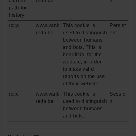
current-
reda.be
n
path-for-
history
rc::a
www.vanb
This cookie is
Persist
reda.be
used to distinguish
ent
between humans
and bots. This is
beneficial for the
website, in order
to make valid
reports on the use
of their website.
rc::c
www.vanb
This cookie is
Sessio
reda.be
used to distinguish
n
between humans
and bots.