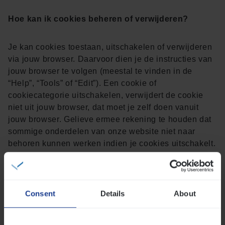
Hoe kan ik cookies beheren of verwijderen?
Je kan cookies toestaan, uitschakelen of verwijderen
via jouw browser. Daarvoor dien je de instructies van
jouw browser te volgen (meestal te vinden in de
“Help”, “Tools” of “Edit”). Een cookie of
cookiecategorie uitschakelen, verwijdert de cookie
niet uit jouw browser, dat moet je zelf doen vanuit
jouw browser. Gelieve ermee rekening te houden dat
sommige onderdelen van onze website niet naar
behoren kunnen werken indien je cookies uitschakelt.
Je hebt steeds de mogelijkheid om jouw
cookievoorkeuren in de toekomst te wijzigen en jouw
eerdere toestemmingen in te trekken.
Consent
Details
About
Wij verwerken de in de cookies opgeslagen
persoonsgegevens (voor zover de geplaatste cookies