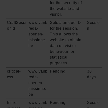
for the security of
the website and
visitor.
CraftSessi
www.vanb
Sets a unique ID
Sessio
onId
reda-
for the session.
n
soenen-
This allows the
missinne.
website to obtain
be
data on visitor
behaviour for
statistical
purposes.
critical-
www.vanb
Pending
30
css
reda-
days
soenen-
missinne.
be
htmx-
www.vanb
Pending
Sessio