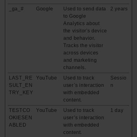
_ga_#
Google
Used to send data
2 years
to Google
Analytics about
the visitor's device
and behavior.
Tracks the visitor
across devices
and marketing
channels.
LAST_RE
YouTube
Used to track
Sessio
SULT_EN
user’s interaction
n
TRY_KEY
with embedded
content.
TESTCO
YouTube
Used to track
1 day
OKIESEN
user’s interaction
ABLED
with embedded
content.