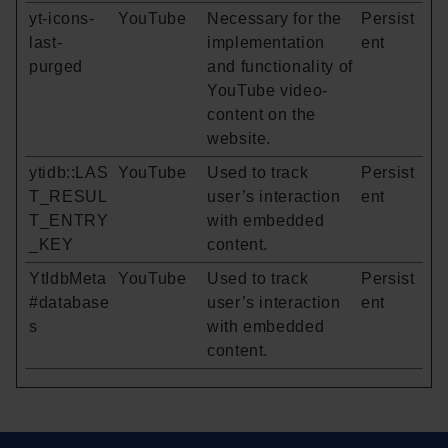
yt-icons-
YouTube
Necessary for the
Persist
last-
implementation
ent
purged
and functionality of
YouTube video-
content on the
website.
ytidb::LAS
YouTube
Used to track
Persist
T_RESUL
user’s interaction
ent
T_ENTRY
with embedded
_KEY
content.
YtIdbMeta
YouTube
Used to track
Persist
#database
user’s interaction
ent
s
with embedded
content.