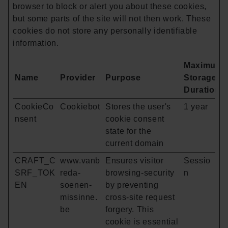
browser to block or alert you about these cookies,
but some parts of the site will not then work. These
cookies do not store any personally identifiable
information.
Maximum
Name
Provider
Purpose
Storage
Duration
CookieCo
Cookiebot
Stores the user's
1 year
nsent
cookie consent
state for the
current domain
CRAFT_C
www.vanb
Ensures visitor
Sessio
SRF_TOK
reda-
browsing-security
n
EN
soenen-
by preventing
missinne.
cross-site request
be
forgery. This
cookie is essential