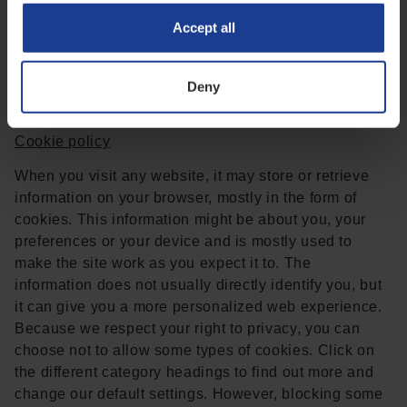
We use cookies.
Accept all
By clicking “Accept all cookies”, you agree to the
storing of cookies on your device to enhance site
Deny
navigation, analyze site usage, and assist in our
marketing efforts.
Cookie policy
When you visit any website, it may store or retrieve
information on your browser, mostly in the form of
cookies. This information might be about you, your
preferences or your device and is mostly used to
make the site work as you expect it to. The
information does not usually directly identify you, but
it can give you a more personalized web experience.
Because we respect your right to privacy, you can
choose not to allow some types of cookies. Click on
the different category headings to find out more and
change our default settings. However, blocking some