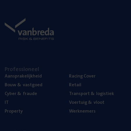
Pro­fes­si­o­neel
Aan­spra­ke­lijk­heid
Racing Cover
Bouw
&
vastgoed
Retail
Cyber
&
fraude
Trans­port
&
logistiek
IT
Voer­tuig
&
vloot
Pro­per­ty
Werk­ne­mers