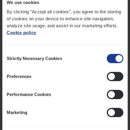
jouw persoonsgegevens verzamelen) in
We use cookies
overeenstemming met het privacybeleid vermeld in
By clicking “Accept all cookies”, you agree to the storing
onze
Privacyverklaring Vanbreda
. Hierin vind je ook
of cookies on your device to enhance site navigation,
meer info over jouw rechten omtrent
analyze site usage, and assist in our marketing efforts.
persoonsgegevens. We nodigen je uit deze
Cookie policy
aandachtig te lezen.
Consent
Voor al jouw vragen en problemen rond cookies en/of
Strictly Necessary Cookies
Selection
de verwerking van jouw persoonsgegevens kan je
terecht bij onze functionaris voor
gegevensbescherming (DPO):
dpo@vanbreda.be
of
Preferences
per post Vanbreda Risk & Benefits NV, t.a.v. DPO,
Plantin en Moretuslei 297, 2140 Antwerpen.
Performance Cookies
Datum publicatie : 26/06/2024
Marketing
Lees hieronder de beschrijving van elke categorie
van cookies :