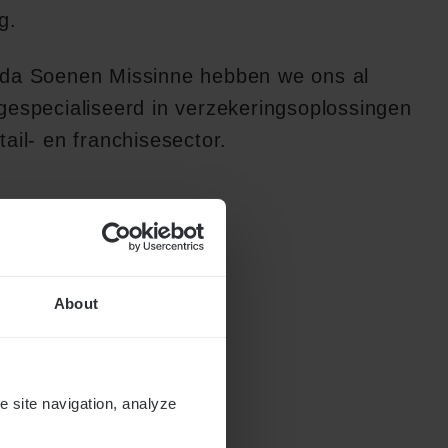
g.
eda Soenen Missinne hebben we ons al
gespecialiseerd in verzekeringsoplossingen
tail- en franchisesector.
About
e site navigation, analyze