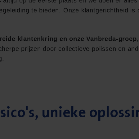
s altijd op de eerste plaats en we doen er alle
begeleiding te bieden. Onze klantgerichtheid i
reide klantenkring en onze Vanbreda-groep
cherpe prijzen door collectieve polissen en and
g.
isico's, unieke oploss