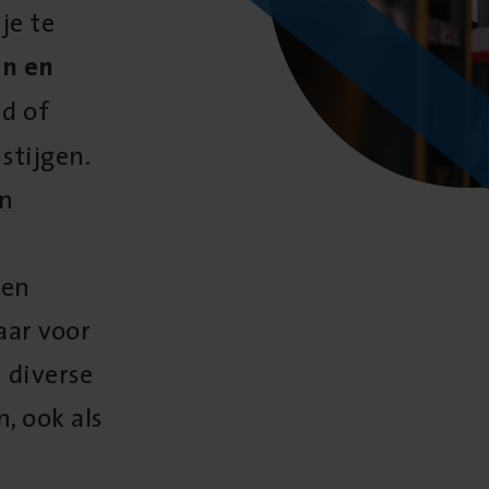
je te
en en
nd of
stijgen.
en
 en
aar voor
 diverse
, ook als