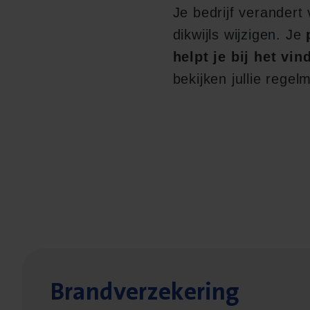
Je bedrijf verandert
dikwijls wijzigen. Je
p
helpt je bij het vi
bekijken jullie regel
Brand­ver­ze­ke­ring