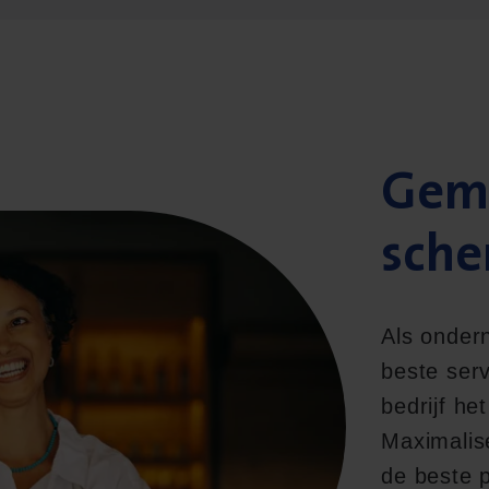
Gemo
sche
Als ondern
beste serv
bedrijf h
Maximalis
de beste 