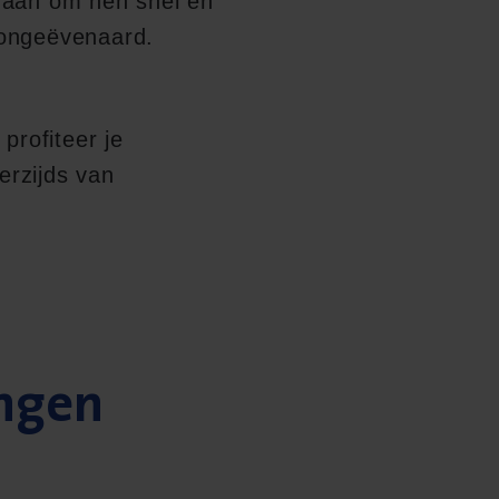
s aan om hen snel en
s ongeëvenaard.
, profiteer je
erzijds van
ingen