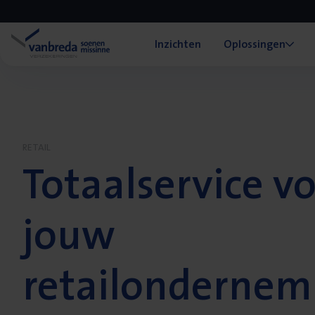
Inzichten
Oplossingen
RETAIL
Totaalservice v
jouw
retailondernem