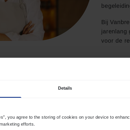
begeleidin
Bij Vanbr
jarenlang 
voor de re
Details
rke punten
es”, you agree to the storing of cookies on your device to enhanc
marketing efforts.