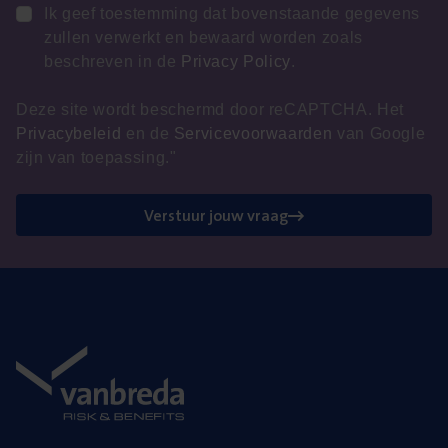
Ik geef toestemming dat bovenstaande gegevens
zullen verwerkt en bewaard worden zoals
beschreven in de
Privacy Policy
.
Deze site wordt beschermd door reCAPTCHA. Het
Privacybeleid
en de
Servicevoorwaarden
van Google
zijn van toepassing."
Verstuur jouw vraag