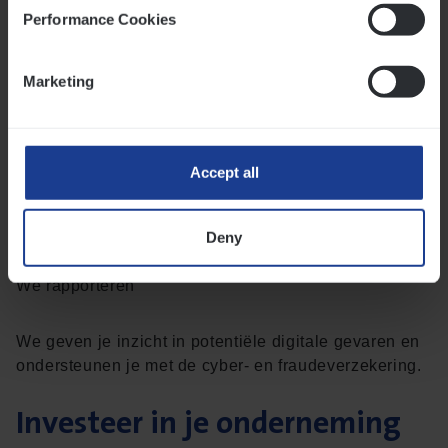
Performance Cookies
We leiden je op
Marketing
We bieden professionele trainingsprogramma's aan.
Jouw werknemers leren hoe ze in de praktijk moeten
handelen. We leren hen onder andere frauduleuze e-
Accept all
mails te onderscheppen, laten de gevolgen van
dataverlies zien en verduidelijken de
privacywetgeving.
Deny
We rapporteren
We geven je inzicht in potentiële digitale gevaren en
ondersteunen je met de cyber- en fraudeverzekering.
Investeer in je onderneming