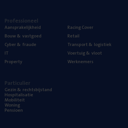
Pro­fes­si­o­neel
Aan­spra­ke­lijk­heid
Racing Cover
Bouw
&
vastgoed
Retail
Cyber
&
fraude
Trans­port
&
logistiek
IT
Voer­tuig
&
vloot
Pro­per­ty
Werk­ne­mers
Par­ti­cu­lier
Gezin
&
rechtsbijstand
Hos­pi­ta­li­sa­tie
Mobi­li­teit
Woning
Pen­si­oen