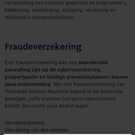
verspreiding van corrupte gegevens en programma's,
blokkering, vernietiging, wijziging, verstoring en
multimedia-aansprakelijkheid.
Fraudeverzekering
Een fraudeverzekering kan een
waardevolle
aanvulling zijn op de cyberverzekering,
propertypolis en huidige preventieplannen binnen
jouw onderneming
. Met een fraudeverzekering van
Vanbreda Soenen Missinne beperk je de financiële
gevolgen, zelfs wanneer het geen cyberincident
betreft. Bescherm jouw bedrijf tegen:
Identiteitsdiefstal
Vervalsing van documenten