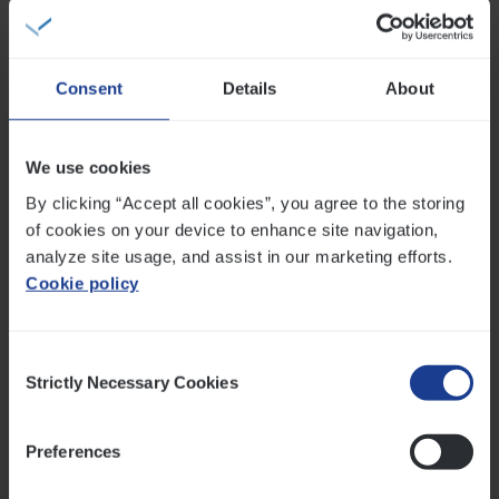
Expertisekosten voor onderzoeken
Kosten voor het herstellen van gegevens
Verduistering
Consent
Details
About
Bedrog
Corruptie
CEO-fraude
We use cookies
Diefstal
By clicking “Accept all cookies”, you agree to the storing
Phishing as a service
of cookies on your device to enhance site navigation,
analyze site usage, and assist in our marketing efforts.
Cookie policy
Maak je cybersecurity compleet met onze
phishingservice in 3 delen.
Consent
We maken je bewust
Strictly Necessary Cookies
Selection
We transformeren jouw medewerkers tot een
Preferences
'menselijke firewall'. Ze ontvangen training om
phishing te identificeren en te voorkomen.