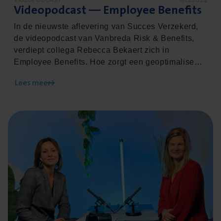
Video­pod­cast — Employ­ee Benefits
In de nieuwste aflevering van Succes Verzekerd,
de videopodcast van Vanbreda Risk & Benefits,
verdiept collega Rebecca Bekaert zich in
Employee Benefits. Hoe zorgt een geoptimaliseerd
voordelenpakket ervoor dat je als werkgever
Lees meer
steeds een streepje voor hebt? Welke dekking
blijft nog te vaak onderbelicht en hoe breng je daar
verandering in? En welke impact heeft de
Lees meer over Videopodcast - Voeding
stijgende pensioenleeftijd op je
personeelsverzekeringen? Je ontdekt het hier.