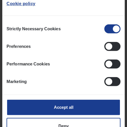
Cookie policy
Consent
Gere­la­teer­de berichten
Strictly Necessary Cookies
Selection
Lees meer over Videopodcast - Wetswijzigingen
Preferences
Performance Cookies
Marketing
Accept all
VIDEOPODCAST
18.02.2025
Video­pod­cast — Wetswijzigingen
Deny