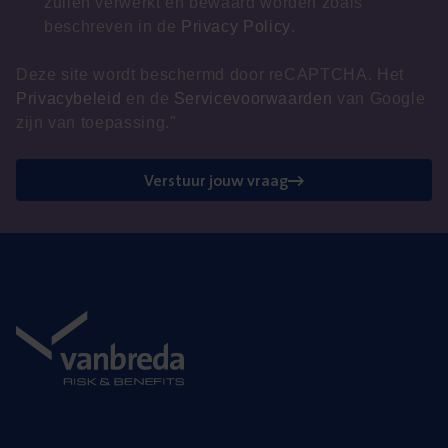
zullen verwerkt en bewaard worden zoals
beschreven in de
Privacy Policy
.
Deze site wordt beschermd door reCAPTCHA. Het
Privacybeleid
en de
Servicevoorwaarden
van Google
zijn van toepassing."
Verstuur jouw vraag