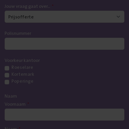
Jouw vraag gaat over...
*
voordelen van Global Benefits Management.
Polisnummer
Voorkeur kantoor
Roeselare
Kortemark
Poperinge
Naam
Voornaam
*
Naam
*