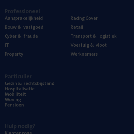
Pro­fes­si­o­neel
Aan­spra­ke­lijk­heid
Racing Cover
Bouw
&
vastgoed
Retail
Cyber
&
fraude
Trans­port
&
logistiek
IT
Voer­tuig
&
vloot
Pro­per­ty
Werk­ne­mers
Par­ti­cu­lier
Gezin
&
rechtsbijstand
Hos­pi­ta­li­sa­tie
Mobi­li­teit
Woning
Pen­si­oen
Hulp nodig?
Klan­ten­zo­ne