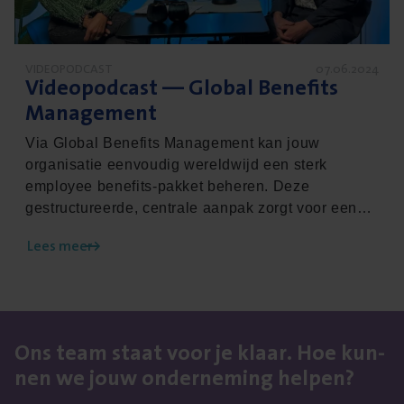
VIDEOPODCAST
07.06.2024
Video­pod­cast — Glo­bal Bene­fits
Management
Via Global Benefits Management kan jouw
organisatie eenvoudig wereldwijd een sterk
employee benefits-pakket beheren. Deze
gestructureerde, centrale aanpak zorgt voor een
handig overzicht van alle benefits en geeft je de
Lees meer
mogelijkheid om een aantrekkelijk pakket samen
te stellen in de war for talent. Is de sociale
zekerheid in één van de landen waar je een
vestiging hebt onbestaand of te beperkt? Dan kan
je je medewerkers via dit verzekeringspakket ook
Ons team staat voor je klaar. Hoe kun­
extra ondersteunen. Kristof Baertsoen, expert
nen we jouw onder­ne­ming helpen?
Employee Benefits, vertelt in de nieuwe aflevering
van onze videopodcast Succes Verzekerd over de