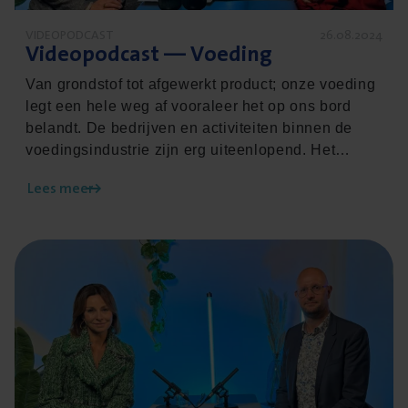
VIDEOPODCAST
26.08.2024
Video­pod­cast — Voeding
Van grondstof tot afgewerkt product; onze voeding
legt een hele weg af vooraleer het op ons bord
belandt. De bedrijven en activiteiten binnen de
voedingsindustrie zijn erg uiteenlopend. Het
verzekeren van de risico’s van elke specifieke
Lees meer
speler in de keten is daarom een uitdaging. In de
nieuwe aflevering van onze videopodcast Succes
Verzekerd, neemt verzekeringsexpert Charlotte De
Lees meer over Videopodcast - Global Benefits Manage
Bruyn het woord. Zij vertelt over de belangrijke
maar kwetsbare positie van de voedingssector in
de Belgische economie en hoe een
toekomstgericht verzekeringsbeleid soelaas biedt.