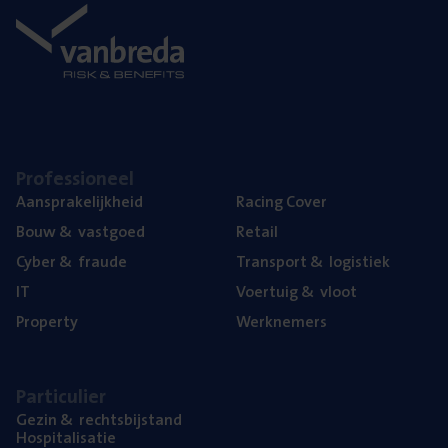
Pro­fes­si­o­neel
Aan­spra­ke­lijk­heid
Racing Cover
Bouw
&
vastgoed
Retail
Cyber
&
fraude
Trans­port
&
logistiek
IT
Voer­tuig
&
vloot
Pro­per­ty
Werk­ne­mers
Par­ti­cu­lier
Gezin
&
rechtsbijstand
Hos­pi­ta­li­sa­tie