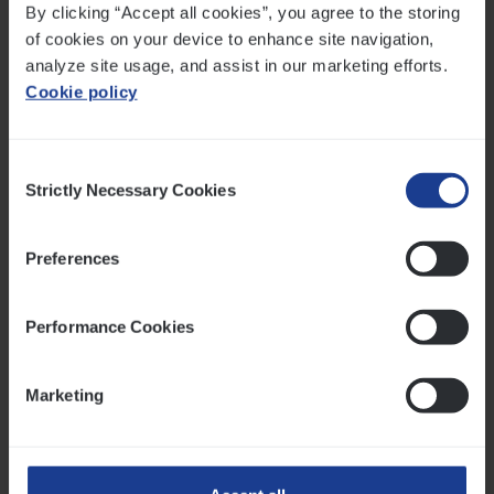
By clicking “Accept all cookies”, you agree to the storing
verzekeringsportefeuille nauwlettend samen zodat je
of cookies on your device to enhance site navigation,
enkel betaalt voor de dekking die voor jou en je
analyze site usage, and assist in our marketing efforts.
familie relevant is. Zo ben je zeker dat je niet onder-
Cookie policy
of oververzekerd bent, maar precies de juiste
bescherming geniet.
Consent
Strictly Necessary Cookies
Selection
Fami­li­a­le verzekering
Preferences
Deze verzekering beschermt je tegen mogelijke
aansprakelijkheid bij schade aan derden. Kort
Performance Cookies
samengevat dekt deze polis de financiële
gevolgen als jij, een familielid of zelfs een
Marketing
huisdier schade toebrengt aan een ander
persoon of zijn eigendom.
Van kleine ongelukken, zoals een gebroken